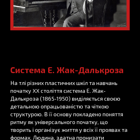
Система Е. Жак-Далькроза
На тлі різних пластичних шкіл та навчань
початку XX століття система Е. Жак-
Далькроза (1865-1950) виділяється своєю
детальною опрацьованістю та чіткою
структурою. В її основу покладено поняття
ритму як універсального початку, що
творить і організує життя у всіх її проявах та
формах. Людина, здатна пронизати