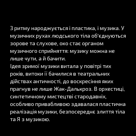
З ритму народжується і пластика, і музика. У
музичних рухах людського тіла об'єднуються
зорове та слухове, око стає органом
музичного сприйняття: музику можна не
лише чути, а й бачити.
Ідея зримої музики витала у повітрі тих
років, витоки її бачилися в театральних
дійствах античності, до воскресіння яких
прагнув не лише Жак-Далькроз. В орхестиці,
синтетичному мистецтві стародавніх,
особливо привабливою здавалася пластична
реалізація музики, безпосереднє злиття тіла
та Я з музикою.