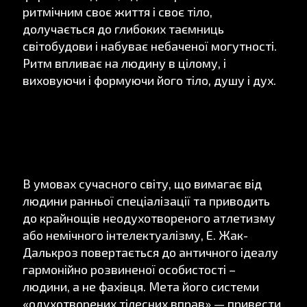
ритмічним своє життя і своє тіло,
долучається до глибоких таємниць
світобудови і набуває небаченої могутності.
Ритм впливає на людину в цілому, і
виховуючи і формуючи його тіло, душу і дух.
В умовах сучасного світу, що вимагає від
людини ранньої спеціалізації та приводить
до крайнощів неодухотвореного атлетизму
або немічного інтелектуалізму, Е. Жак-
Далькроз повертається до античного ідеалу
гармонійно розвиненої особистості –
людини, а не фахівця. Мета його системи
«одухотворених тілесних вправ» — привести