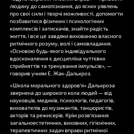
людину до самопізнання, до ясних уявлень
про свої сили і творчі можливості, допомогти
позбавитися фізичних і психологічних
комплексів і затискачів, знайти радість
життя, і все це завдяки вихованню власного
ритмічного розуму, волі і самовладання.
«Основою будь-якого індивідуального
вдосконалення є дисципліна чуттєвих
сприйняттів та тренування імпульсів», —
говорив учням Е. Жак-Далькроз.
«Школа морального здоров'я» Далькроза
звернена до широкого кола людей — від
науковців, медиків, психологів, педагогів,
вихователів до музикантів, танцюристів,
акторів та режисерів. Крім розв'язання
загальноестетичних, виховних, гігієнічних,
терапевтичних задач вправи ритмічної