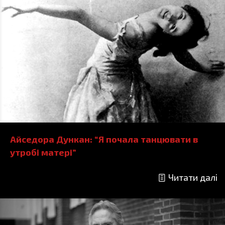
Айседора Дункан: “Я почала танцювати в
утробі матері”
Читати далі