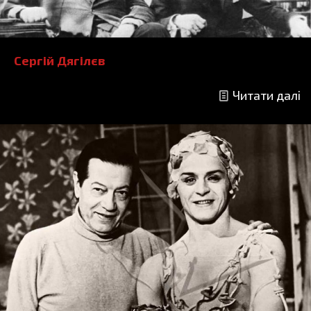
Сергій Дягілєв
Читати далі