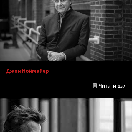
Джон Ноймайєр
Читати далі