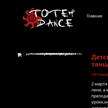
Главная
Детс
танц
пятница,
2 марта
лени, а
препода
уроки,о
довести