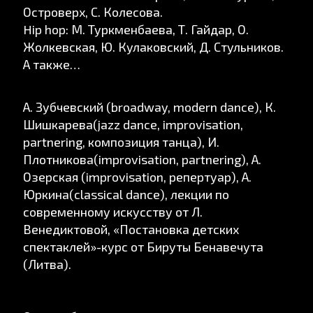
Островерх, С. Колесова.
Hip hop: М. Туркменбаева, Т. Гайдар, О.
Жолкевская, Ю. Кулаковский, Д. Стульников.
А также…
А. Зубчевский (broadway, modern dance), К.
Шишкарева(jazz dance, improvisation,
partnering, композиция танца), И.
Плотникова(improvisation, partnering), А.
Озерская (improvisation, репертуар), А.
Юркина(classical danсe), лекции по
современному искусству от Л.
Венедиктовой, «Постановка детских
спектаклей»-курс от Бируты Бенавечута
(Литва).