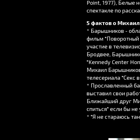
Point, 1977), Белые 
спектакле по расск
5 фактов о Михаи
* Барышников - обл
фильм "Поворотный 
участие в телевизио
Бродвее, Барышнико
"Kennedy Center Hono
Михаил Барышников
телесериала "Секс в
* Прославленный ба
выставил свои рабо
Ближайший друг Мих
спиться" если бы не
* "Я не стараюсь та