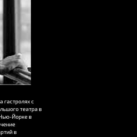
а гастролях с
ольшого театра в
 Нью-Йорке в
ечение
ртий в