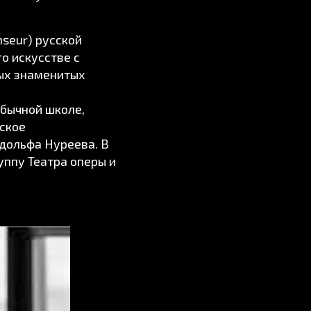
nseur) русской
го искусстве с
мых знаменитых
обычной школе,
ское
удольфа Нуреева. В
уппу Театра оперы и