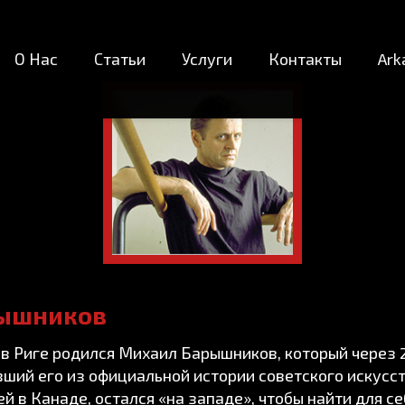
О Нас
Статьи
Услуги
Контакты
Ark
ышников
а в Риге родился Михаил Барышников, который через 
ший его из официальной истории советского искусств
й в Канаде, остался «на западе», чтобы найти для с