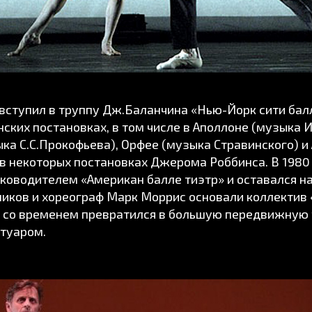
вступил в труппу Дж.Баланчина «Нью-Йорк сити балл
ских постановках, в том числе в Аполлоне (музыка И
ка С.С.Прокофьева), Орфее (музыка Стравинского) и
и в некоторых постановках Джерома Роббинса. В 198
оводителем «Американ балле тиэтр» и оставался на
ников и хореограф Марк Моррис основали коллектив 
 со временем превратился в большую передвижную 
туаром.