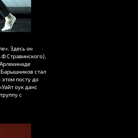
е». Здесь он
.Ф.Стравинского),
 Арлекинаде
0 Барышников стал
 этом посту до
«Уайт оук данс
труппу с