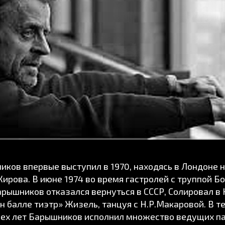
ков впервые выступил в 1970, находясь в Лондоне н
Кирова. В июне 1974 во время гастролей с труппой Б
арышников отказался вернуться в СССР, Солировал в
н балле тиэтр» Жизель, танцуя с Н.Р.Макаровой. В т
ех лет Барышников исполнил множество ведущих па