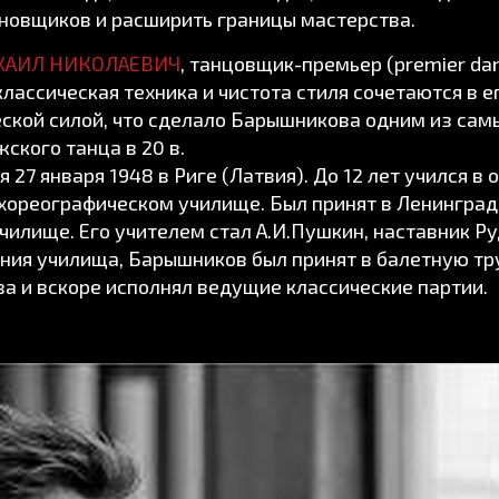
новщиков и расширить границы мастерства.
ХАИЛ НИКОЛАЕВИЧ
, танцовщик-премьер (premier da
лассическая техника и чистота стиля сочетаются в е
ской силой, что сделало Барышникова одним из са
ского танца в 20 в.
27 января 1948 в Риге (Латвия). До 12 лет учился в 
хореографическом училище. Был принят в Ленинград
чилище. Его учителем стал А.И.Пушкин, наставник Р
чания училища, Барышников был принят в балетную тр
ва и вскоре исполнял ведущие классические партии.