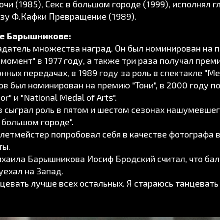
ночи (1985), Секс в большом городе (1999), исполнял 
азу Ф.Кафки Превращение (1989).
ле Барышникове:
адатель множества наград. Он был номинирован на п
момент" в 1977 году, а также три раза получал прем
нных передачах, в 1989 году за роль в спектакле "
в был номинирован на премию "Тони", в 2000 году п
r" и "National Medal of Arts".
 сыграл роль в пятом и шестом сезонах нашумевшег
 большом городе".
летмейстер попробовал себя в качестве фотографа в 
ты.
аила Барышникова Иосиф Бродский считал, что бал
 уехал на Запад.
нцевать лучше всех остальных. Я стараюсь танцевать