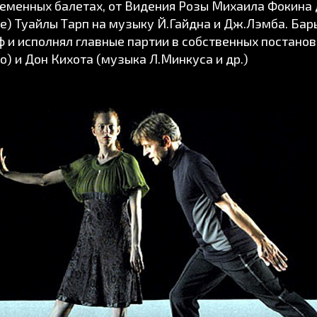
ременных балетах, от Видения Розы Михаила Фокина 
ve) Туайлы Тарп на музыку Й.Гайдна и Дж.Лэмба. Ба
ф и исполнял главные партии в собственных постано
о) и Дон Кихота (музыка Л.Минкуса и др.)