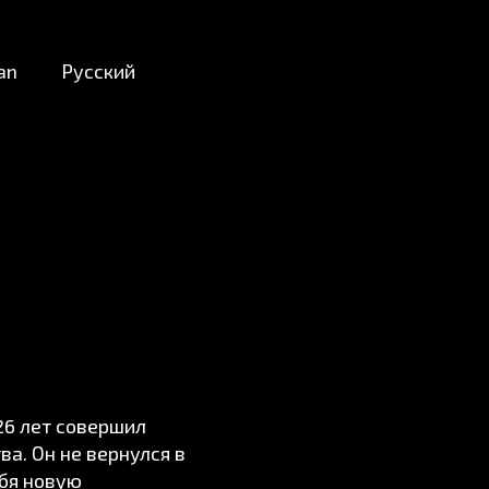
an
Русский
26 лет совершил
а. Он не вернулся в
ебя новую