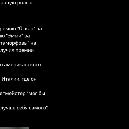
главную роль в
ремию "Оскар" за
ию "Эмми" за
Метаморфозы" на
олучил премии
о американского
Италии, где он
етмейстер "мог бы
 лучше себя самого".