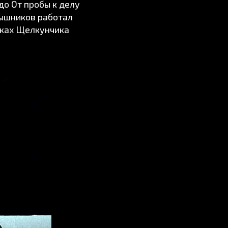
до От пробы к делу
рышников работал
вках Щелкунчика